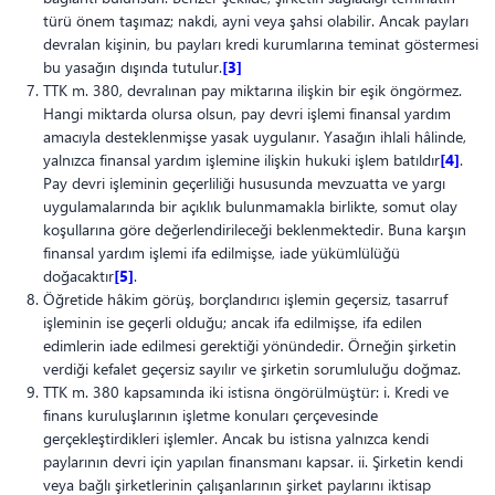
türü önem taşımaz; nakdi, ayni veya şahsi olabilir. Ancak payları
devralan kişinin, bu payları kredi kurumlarına teminat göstermesi
bu yasağın dışında tutulur.
[3]
TTK m. 380, devralınan pay miktarına ilişkin bir eşik öngörmez.
Hangi miktarda olursa olsun, pay devri işlemi finansal yardım
amacıyla desteklenmişse yasak uygulanır. Yasağın ihlali hâlinde,
yalnızca finansal yardım işlemine ilişkin hukuki işlem batıldır
[4]
.
Pay devri işleminin geçerliliği hususunda mevzuatta ve yargı
uygulamalarında bir açıklık bulunmamakla birlikte, somut olay
koşullarına göre değerlendirileceği beklenmektedir. Buna karşın
finansal yardım işlemi ifa edilmişse, iade yükümlülüğü
doğacaktır
[5]
.
Öğretide hâkim görüş, borçlandırıcı işlemin geçersiz, tasarruf
işleminin ise geçerli olduğu; ancak ifa edilmişse, ifa edilen
edimlerin iade edilmesi gerektiği yönündedir. Örneğin şirketin
verdiği kefalet geçersiz sayılır ve şirketin sorumluluğu doğmaz.
TTK m. 380 kapsamında iki istisna öngörülmüştür: i. Kredi ve
finans kuruluşlarının işletme konuları çerçevesinde
gerçekleştirdikleri işlemler. Ancak bu istisna yalnızca kendi
paylarının devri için yapılan finansmanı kapsar. ii. Şirketin kendi
veya bağlı şirketlerinin çalışanlarının şirket paylarını iktisap