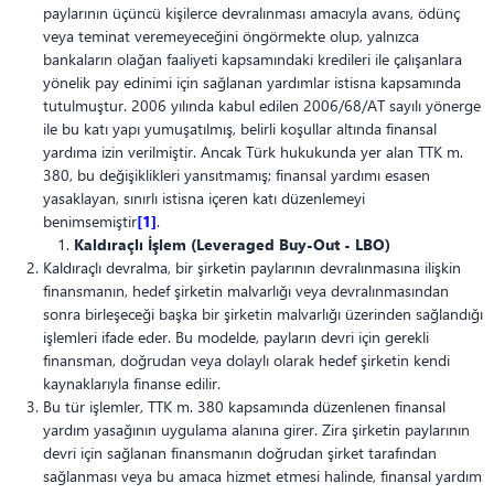
paylarının üçüncü kişilerce devralınması amacıyla avans, ödünç
veya teminat veremeyeceğini öngörmekte olup, yalnızca
bankaların olağan faaliyeti kapsamındaki kredileri ile çalışanlara
yönelik pay edinimi için sağlanan yardımlar istisna kapsamında
tutulmuştur. 2006 yılında kabul edilen 2006/68/AT sayılı yönerge
ile bu katı yapı yumuşatılmış, belirli koşullar altında finansal
yardıma izin verilmiştir. Ancak Türk hukukunda yer alan TTK m.
380, bu değişiklikleri yansıtmamış; finansal yardımı esasen
yasaklayan, sınırlı istisna içeren katı düzenlemeyi
benimsemiştir
[1]
.
Kaldıraçlı İşlem
(Leveraged Buy-Out - LBO)
Kaldıraçlı devralma, bir şirketin paylarının devralınmasına ilişkin
finansmanın, hedef şirketin malvarlığı veya devralınmasından
sonra birleşeceği başka bir şirketin malvarlığı üzerinden sağlandığı
işlemleri ifade eder. Bu modelde, payların devri için gerekli
finansman, doğrudan veya dolaylı olarak hedef şirketin kendi
kaynaklarıyla finanse edilir.
Bu tür işlemler, TTK m. 380 kapsamında düzenlenen finansal
yardım yasağının uygulama alanına girer. Zira şirketin paylarının
devri için sağlanan finansmanın doğrudan şirket tarafından
sağlanması veya bu amaca hizmet etmesi halinde, finansal yardım