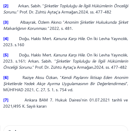
[2]
Arkan, Sabih. “
Şirketler Topluluğu ile İlgili Hükümlerin Önceliği
Sorunu.
” Prof. Dr. Zühtü Aytaç'a Armağan,2024, ss. 477-482
[3]
Albayrak, Özlem Akıncı “
Anonim Şirketler Hukukunda Şirket
Malvarlığının Korunması.”
2022, s. 481.
[4]
Doğu, Hakkı Mert.
Kanuna Karşı Hile
. On İki Levha Yayıncılık,
2023. s.160
[5]
Doğu, Hakkı Mert.
Kanuna Karşı Hile
. On İki Levha Yayıncılık,
2023. s.161; Arkan, Sabih. “
Şirketler Topluluğu ile İlgili Hükümlerin
Önceliği Sorunu.
” Prof. Dr. Zühtü Aytaç'a Armağan,2024, ss. 477-482
[6]
Raziye Aksu Özkan, “
Kendi Paylarını İktisap Eden Anonim
Şirketlerde Yedek Akçe Ayırma Uygulamasının Bir Değerlendirmesi
”,
MÜHFHAD 2021, C. 27, S. 1, s. 754 vd.
[7]
Ankara BAM 7. Hukuk Dairesi’nin 01.07.2021 tarihli ve
2021/495 K. Sayılı kararı