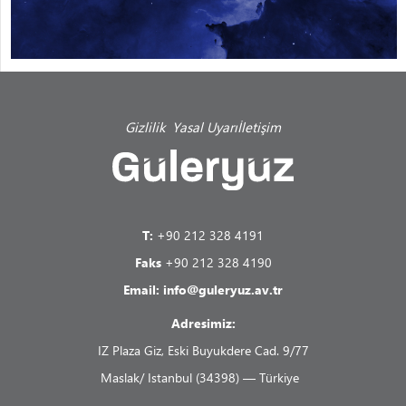
Gizlilik
Yasal Uyarı
İletişim
T:
+90 212 328 4191
Faks
+90 212 328 4190
Email:
info@guleryuz.av.tr
Adresimiz:
IZ Plaza Giz, Eski Buyukdere Cad. 9/77
Maslak/ Istanbul (34398) — Türkiye