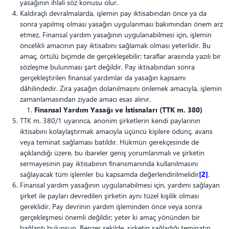
yasağının ihlali söz konusu olur.
Kaldıraçlı devralmalarda, işlemin pay iktisabından önce ya da
sonra yapılmış olması yasağın uygulanması bakımından önem arz
etmez. Finansal yardım yasağının uygulanabilmesi için, işlemin
öncelikli amacının pay iktisabını sağlamak olması yeterlidir. Bu
amaç, örtülü biçimde de gerçekleşebilir; taraflar arasında yazılı bir
sözleşme bulunması şart değildir. Pay iktisabından sonra
gerçekleştirilen finansal yardımlar da yasağın kapsamı
dâhilindedir. Zira yasağın dolanılmasını önlemek amacıyla, işlemin
zamanlamasından ziyade amacı esas alınır.
Finansal Yardım Yasağı ve İstisnaları (TTK m. 380)
TTK m. 380/1 uyarınca, anonim şirketlerin kendi paylarının
iktisabını kolaylaştırmak amacıyla üçüncü kişilere ödünç, avans
veya teminat sağlaması batıldır. Hükmün gerekçesinde de
açıklandığı üzere, bu ibareler geniş yorumlanmalı ve şirketin
sermayesinin pay iktisabının finansmanında kullanılmasını
sağlayacak tüm işlemler bu kapsamda değerlendirilmelidir
[2]
.
Finansal yardım yasağının uygulanabilmesi için, yardımı sağlayan
şirket ile payları devredilen şirketin aynı tüzel kişilik olması
gereklidir. Pay devrinin yardım işleminden önce veya sonra
gerçekleşmesi önemli değildir; yeter ki amaç yönünden bir
bağlantı bulunsun. Benzer şekilde, şirketin sağladığı teminatın