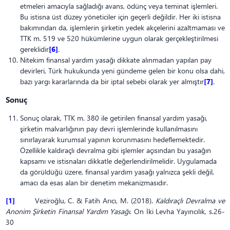
etmeleri amacıyla sağladığı avans, ödünç veya teminat işlemleri.
Bu istisna üst düzey yöneticiler için geçerli değildir. Her iki istisna
bakımından da, işlemlerin şirketin yedek akçelerini azaltmaması ve
TTK m. 519 ve 520 hükümlerine uygun olarak gerçekleştirilmesi
gereklidir
[6]
.
Nitekim finansal yardım yasağı dikkate alınmadan yapılan pay
devirleri, Türk hukukunda yeni gündeme gelen bir konu olsa dahi,
bazı yargı kararlarında da bir iptal sebebi olarak yer almıştır
[7]
.
Sonuç
Sonuç olarak, TTK m. 380 ile getirilen finansal yardım yasağı,
şirketin malvarlığının pay devri işlemlerinde kullanılmasını
sınırlayarak kurumsal yapının korunmasını hedeflemektedir.
Özellikle kaldıraçlı devralma gibi işlemler açısından bu yasağın
kapsamı ve istisnaları dikkatle değerlendirilmelidir. Uygulamada
da görüldüğü üzere, finansal yardım yasağı yalnızca şekli değil,
amacı da esas alan bir denetim mekanizmasıdır.
[1]
Veziroğlu, C. & Fatih Arıcı, M. (2018).
Kaldıraçlı Devralma ve
Anonim Şirketin Finansal Yardım Yasağı
. On İki Levha Yayıncılık, s.26-
30